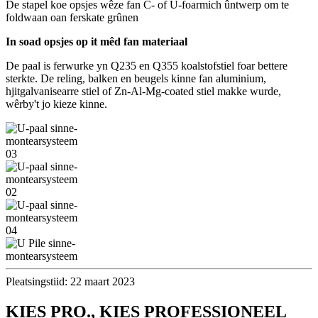
De stapel koe opsjes wêze fan C- of U-foarmich ûntwerp om te
foldwaan oan ferskate grûnen
In soad opsjes op it mêd fan materiaal
De paal is ferwurke yn Q235 en Q355 koalstofstiel foar bettere
sterkte. De reling, balken en beugels kinne fan aluminium,
hjitgalvanisearre stiel of Zn-Al-Mg-coated stiel makke wurde,
wêrby't jo kieze kinne.
Pleatsingstiid: 22 maart 2023
KIES PRO., KIES PROFESSIONEEL