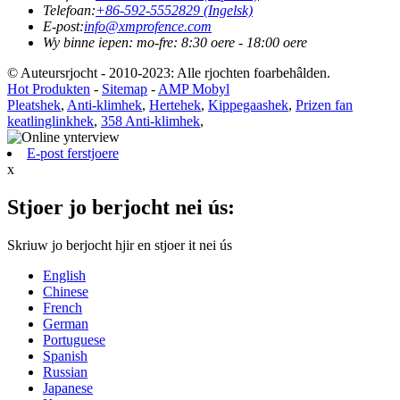
Telefoan:
+86-592-5552829 (Ingelsk)
E-post:
info@xmprofence.com
Wy binne iepen: mo-fre: 8:30 oere - 18:00 oere
© Auteursrjocht - 2010-2023: Alle rjochten foarbehâlden.
Hot Produkten
-
Sitemap
-
AMP Mobyl
Pleatshek
,
Anti-klimhek
,
Hertehek
,
Kippegaashek
,
Prizen fan
keatlinglinkhek
,
358 Anti-klimhek
,
E-post ferstjoere
x
Stjoer jo berjocht nei ús:
Skriuw jo berjocht hjir en stjoer it nei ús
English
Chinese
French
German
Portuguese
Spanish
Russian
Japanese