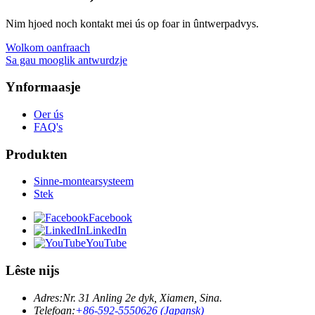
Nim hjoed noch kontakt mei ús op foar in ûntwerpadvys.
Wolkom oanfraach
Sa gau mooglik antwurdzje
Ynformaasje
Oer ús
FAQ's
Produkten
Sinne-montearsysteem
Stek
Facebook
LinkedIn
YouTube
Lêste nijs
Adres:
Nr. 31 Anling 2e dyk, Xiamen, Sina.
Telefoan:
+86-592-5550626 (Japansk)