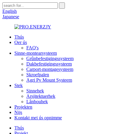
English
Japanese
Thús
Oer ús
FAQ's
Sinne-montearsysteem
Grûnbefestigingssysteem
Dakbefestigingssysteem
Carport-montagesysteem
Skroefpalen
Agri Pv Mount Systeem
Stek
Sinnehek
Arsjitektuerhek
Lânbouhek
Projekten
Nijs
Kontakt mei ús opnimme
Thús
Projekt