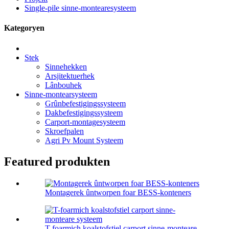
Single-pile sinne-montearesysteem
Kategoryen
Stek
Sinnehekken
Arsjitektuerhek
Lânbouhek
Sinne-montearsysteem
Grûnbefestigingssysteem
Dakbefestigingssysteem
Carport-montagesysteem
Skroefpalen
Agri Pv Mount Systeem
Featured produkten
Montagerek ûntworpen foar BESS-konteners
T-foarmich koalstofstiel carport sinne-monteare