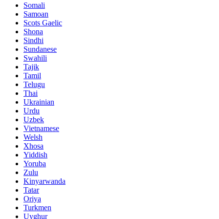
Somali
Samoan
Scots Gaelic
Shona
Sindhi
Sundanese
Swahili
Tajik
Tamil
Telugu
Thai
Ukrainian
Urdu
Uzbek
Vietnamese
Welsh
Xhosa
Yiddish
Yoruba
Zulu
Kinyarwanda
Tatar
Oriya
Turkmen
Uyghur