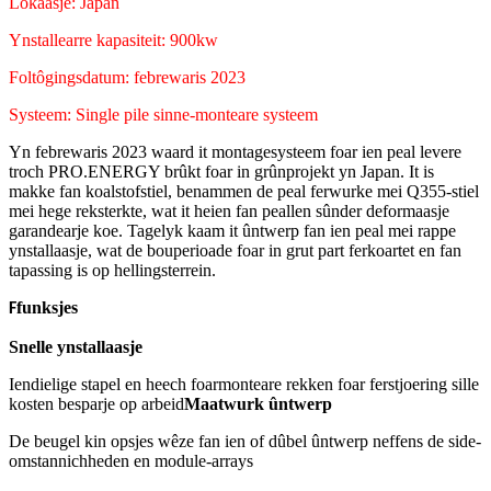
Lokaasje: Japan
Ynstallearre kapasiteit: 900kw
Foltôgingsdatum: febrewaris 2023
Systeem: Single pile sinne-monteare systeem
Yn febrewaris 2023 waard it montagesysteem foar ien peal levere
troch PRO.ENERGY brûkt foar in grûnprojekt yn Japan. It is
makke fan koalstofstiel, benammen de peal ferwurke mei Q355-stiel
mei hege reksterkte, wat it heien fan peallen sûnder deformaasje
garandearje koe. Tagelyk kaam it ûntwerp fan ien peal mei rappe
ynstallaasje, wat de bouperioade foar in grut part ferkoartet en fan
tapassing is op hellingsterrein.
funksjes
F
Snelle ynstallaasje
Iendielige stapel en heech foarmonteare rekken foar ferstjoering sille
kosten besparje op arbeid
Maatwurk ûntwerp
De beugel kin opsjes wêze fan ien of dûbel ûntwerp neffens de side-
omstannichheden en module-arrays