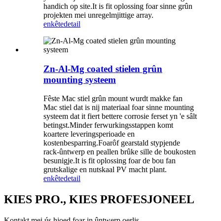
handich op site.It is fit oplossing foar sinne grûn
projekten mei unregelmjittige array.
enkête
detail
Zn-Al-Mg coated stielen grûn
mounting systeem
Fêste Mac stiel grûn mount wurdt makke fan
Mac stiel dat is nij materiaal foar sinne mounting
systeem dat it fiert bettere corrosie ferset yn 'e sâlt
betingst.Minder ferwurkingsstappen komt
koartere leveringsperioade en
kostenbesparring.Foarôf gearstald stypjende
rack-ûntwerp en peallen brûke sille de boukosten
besunigje.It is fit oplossing foar de bou fan
grutskalige en nutskaal PV macht plant.
enkête
detail
KIES PRO., KIES PROFESJONEEL
Kontakt mei ús hjoed foar in ûntwerp oerlis.