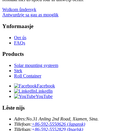
Wolkom ûndersyk
Antwurdzje sa gau as mooglik
Ynformaasje
Oer ús
FAQs
Products
Solar mounting systeem
Stek
Roll Container
Facebook
LinkedIn
YouTube
Lêste nijs
Adres:
No.31 Anling 2nd Road, Xiamen, Sina.
Tillefoan:
+86-592-5550626 (Japansk)
Tillefoan:
+86-592-5552829 (Ingelsk)