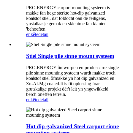
PRO.ENERGY carport mounting systeem is
makke fan hege sterkte hot-dip galvanized
koalstof stiel, dat foldocht oan de feiligens,
ynstallaasje gemak en skientme fan klanten
'behoeften.
enkête
detail
Stiel Single pile sinne mount systeem
PRO.ENERGY ûntwurpen en produsearre single
pile sinne mounting systeem wurdt makke troch
koalstof stiel ôfmakke yn hot dip galvanized en
Zn-Al-Mg coated.It is fit oplossing foar
grutskalige projekt dêr't leit yn yngewikkeld
berch oneffen terrein.
enkête
detail
Hot dip galvanized Steel carport sinne
mounting systeem