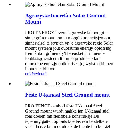
Agraryske boerelân Solar Ground
Mount
PRO.ENERGY leveret agraryske lânbougrûn
sinne grûn mount om it mooglik te meitsjen om
sinnestelsel te stypjen yn 'e agraryske regio.Solar
mount systeem jout duorsume enerzjy oplossing
foar lânbougrûnen dy't fereasket in rinnende
fentilaasje systeem.It kin jo produksje fan
duorsume enerzjy optimalisearje, wylst jo binnen
it budzjet bliuwe.
enkête
detail
Fêste U-kanaal Steel Ground mount
PRO.FENCE oanbod fêste U-kanaal Steel
Ground mount wurdt makke fan U-kanaal stiel
foar doelen fan fleksibele konstruksje.De
iepening gatten op rails koe tastean ferstelbere
ynstallaasje fan module ek de hichte fan beugel