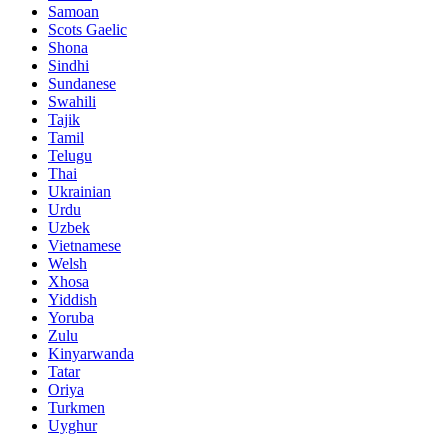
Samoan
Scots Gaelic
Shona
Sindhi
Sundanese
Swahili
Tajik
Tamil
Telugu
Thai
Ukrainian
Urdu
Uzbek
Vietnamese
Welsh
Xhosa
Yiddish
Yoruba
Zulu
Kinyarwanda
Tatar
Oriya
Turkmen
Uyghur