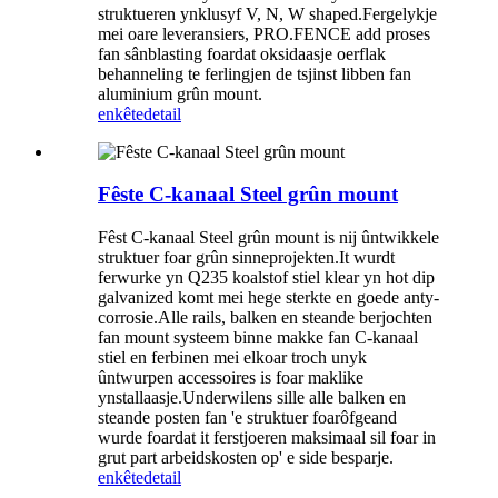
struktueren ynklusyf V, N, W shaped.Fergelykje
mei oare leveransiers, PRO.FENCE add proses
fan sânblasting foardat oksidaasje oerflak
behanneling te ferlingjen de tsjinst libben fan
aluminium grûn mount.
enkête
detail
Fêste C-kanaal Steel grûn mount
Fêst C-kanaal Steel grûn mount is nij ûntwikkele
struktuer foar grûn sinneprojekten.It wurdt
ferwurke yn Q235 koalstof stiel klear yn hot dip
galvanized komt mei hege sterkte en goede anty-
corrosie.Alle rails, balken en steande berjochten
fan mount systeem binne makke fan C-kanaal
stiel en ferbinen mei elkoar troch unyk
ûntwurpen accessoires is foar maklike
ynstallaasje.Underwilens sille alle balken en
steande posten fan 'e struktuer foarôfgeand
wurde foardat it ferstjoeren maksimaal sil foar in
grut part arbeidskosten op' e side besparje.
enkête
detail