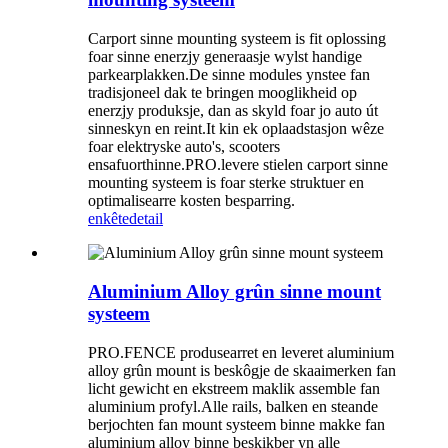
Carport sinne mounting systeem is fit oplossing
foar sinne enerzjy generaasje wylst handige
parkearplakken.De sinne modules ynstee fan
tradisjoneel dak te bringen mooglikheid op
enerzjy produksje, dan as skyld foar jo auto út
sinneskyn en reint.It kin ek oplaadstasjon wêze
foar elektryske auto's, scooters
ensafuorthinne.PRO.levere stielen carport sinne
mounting systeem is foar sterke struktuer en
optimalisearre kosten besparring.
enkête
detail
Aluminium Alloy grûn sinne mount
systeem
PRO.FENCE produsearret en leveret aluminium
alloy grûn mount is beskôgje de skaaimerken fan
licht gewicht en ekstreem maklik assemble fan
aluminium profyl.Alle rails, balken en steande
berjochten fan mount systeem binne makke fan
aluminium alloy binne beskikber yn alle