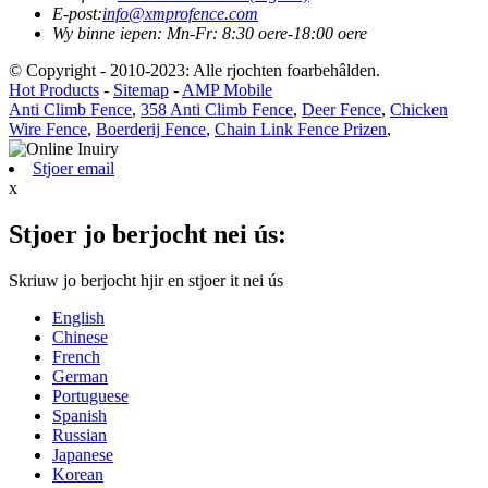
E-post:
info@xmprofence.com
Wy binne iepen: Mn-Fr: 8:30 oere-18:00 oere
© Copyright - 2010-2023: Alle rjochten foarbehâlden.
Hot Products
-
Sitemap
-
AMP Mobile
Anti Climb Fence
,
358 Anti Climb Fence
,
Deer Fence
,
Chicken
Wire Fence
,
Boerderij Fence
,
Chain Link Fence Prizen
,
Stjoer email
x
Stjoer jo berjocht nei ús:
Skriuw jo berjocht hjir en stjoer it nei ús
English
Chinese
French
German
Portuguese
Spanish
Russian
Japanese
Korean