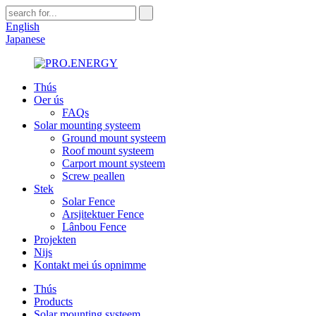
English
Japanese
Thús
Oer ús
FAQs
Solar mounting systeem
Ground mount systeem
Roof mount systeem
Carport mount systeem
Screw peallen
Stek
Solar Fence
Arsjitektuer Fence
Lânbou Fence
Projekten
Nijs
Kontakt mei ús opnimme
Thús
Products
Solar mounting systeem