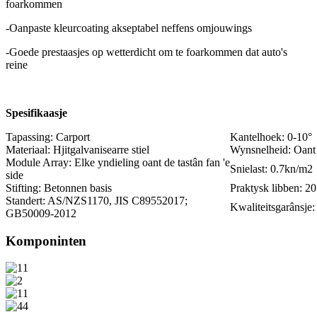
foarkommen
-Oanpaste kleurcoating akseptabel neffens omjouwings
-Goede prestaasjes op wetterdicht om te foarkommen dat auto's
reine
Spesifikaasje
Tapassing: Carport
Kantelhoek: 0-10°
Materiaal: Hjitgalvanisearre stiel
Wynsnelheid: Oant
Module Array: Elke yndieling oant de tastân fan 'e
Snielast: 0.7kn/m2
side
Stifting: Betonnen basis
Praktysk libben: 20 
Standert: AS/NZS1170, JIS C89552017;
Kwaliteitsgarânsje: 
GB50009-2012
Komponinten