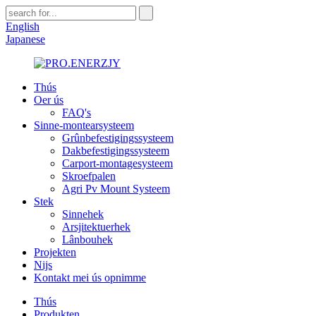
English
Japanese
Thús
Oer ús
FAQ's
Sinne-montearsysteem
Grûnbefestigingssysteem
Dakbefestigingssysteem
Carport-montagesysteem
Skroefpalen
Agri Pv Mount Systeem
Stek
Sinnehek
Arsjitektuerhek
Lânbouhek
Projekten
Nijs
Kontakt mei ús opnimme
Thús
Produkten