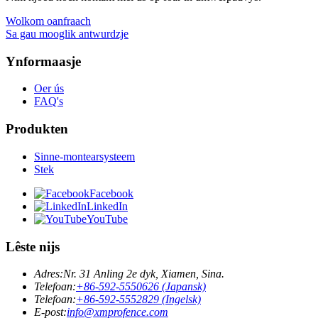
Wolkom oanfraach
Sa gau mooglik antwurdzje
Ynformaasje
Oer ús
FAQ's
Produkten
Sinne-montearsysteem
Stek
Facebook
LinkedIn
YouTube
Lêste nijs
Adres:
Nr. 31 Anling 2e dyk, Xiamen, Sina.
Telefoan:
+86-592-5550626 (Japansk)
Telefoan:
+86-592-5552829 (Ingelsk)
E-post:
info@xmprofence.com