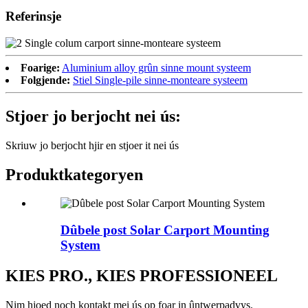
Referinsje
Foarige:
Aluminium alloy grûn sinne mount systeem
Folgjende:
Stiel Single-pile sinne-monteare systeem
Stjoer jo berjocht nei ús:
Skriuw jo berjocht hjir en stjoer it nei ús
Produktkategoryen
Dûbele post Solar Carport Mounting
System
KIES PRO., KIES PROFESSIONEEL
Nim hjoed noch kontakt mei ús op foar in ûntwerpadvys.