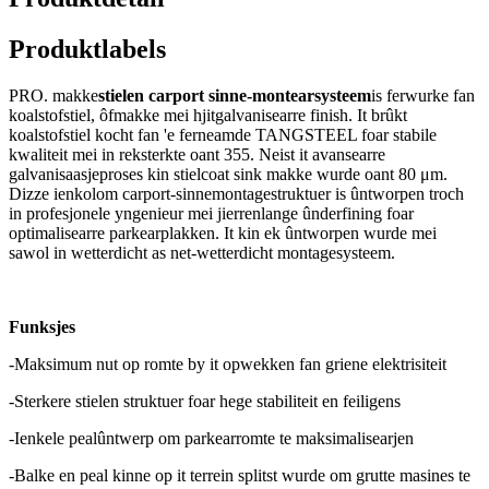
Produktlabels
PRO. makke
stielen carport sinne-montearsysteem
is ferwurke fan
koalstofstiel, ôfmakke mei hjitgalvanisearre finish. It brûkt
koalstofstiel kocht fan 'e ferneamde TANGSTEEL foar stabile
kwaliteit mei in reksterkte oant 355. Neist it avansearre
galvanisaasjeproses kin stielcoat sink makke wurde oant 80 μm.
Dizze ienkolom carport-sinnemontagestruktuer is ûntworpen troch
in profesjonele yngenieur mei jierrenlange ûnderfining foar
optimalisearre parkearplakken. It kin ek ûntworpen wurde mei
sawol in wetterdicht as net-wetterdicht montagesysteem.
Funksjes
-Maksimum nut op romte by it opwekken fan griene elektrisiteit
-Sterkere stielen struktuer foar hege stabiliteit en feiligens
-Ienkele pealûntwerp om parkearromte te maksimalisearjen
-Balke en peal kinne op it terrein splitst wurde om grutte masines te