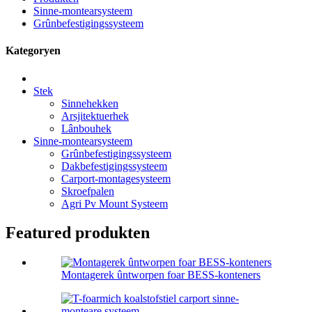
Sinne-montearsysteem
Grûnbefestigingssysteem
Kategoryen
Stek
Sinnehekken
Arsjitektuerhek
Lânbouhek
Sinne-montearsysteem
Grûnbefestigingssysteem
Dakbefestigingssysteem
Carport-montagesysteem
Skroefpalen
Agri Pv Mount Systeem
Featured produkten
Montagerek ûntworpen foar BESS-konteners