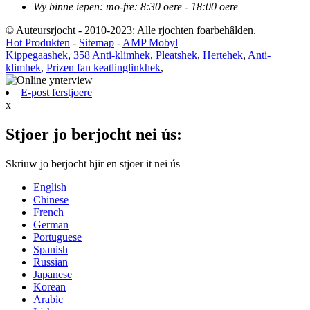
Wy binne iepen: mo-fre: 8:30 oere - 18:00 oere
© Auteursrjocht - 2010-2023: Alle rjochten foarbehâlden.
Hot Produkten
-
Sitemap
-
AMP Mobyl
Kippegaashek
,
358 Anti-klimhek
,
Pleatshek
,
Hertehek
,
Anti-
klimhek
,
Prizen fan keatlinglinkhek
,
E-post ferstjoere
x
Stjoer jo berjocht nei ús:
Skriuw jo berjocht hjir en stjoer it nei ús
English
Chinese
French
German
Portuguese
Spanish
Russian
Japanese
Korean
Arabic