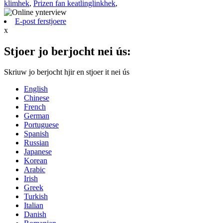
klimhek
,
Prizen fan keatlinglinkhek
,
E-post ferstjoere
x
Stjoer jo berjocht nei ús:
Skriuw jo berjocht hjir en stjoer it nei ús
English
Chinese
French
German
Portuguese
Spanish
Russian
Japanese
Korean
Arabic
Irish
Greek
Turkish
Italian
Danish