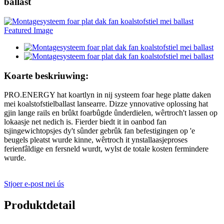
ballast
Koarte beskriuwing:
PRO.ENERGY hat koartlyn in nij systeem foar hege platte daken
mei koalstofstielballast lansearre. Dizze ynnovative oplossing hat
gjin lange rails en brûkt foarbûgde ûnderdielen, wêrtroch't lassen op
lokaasje net nedich is. Fierder biedt it in oanbod fan
tsjingewichtopsjes dy't sûnder gebrûk fan befestigingen op 'e
beugels pleatst wurde kinne, wêrtroch it ynstallaasjeproses
ferienfâldige en fersneld wurdt, wylst de totale kosten fermindere
wurde.
Stjoer e-post nei ús
Produktdetail