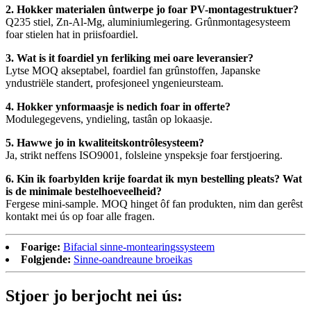
2. Hokker materialen ûntwerpe jo foar PV-montagestruktuer?
Q235 stiel, Zn-Al-Mg, aluminiumlegering. Grûnmontagesysteem
foar stielen hat in priisfoardiel.
3. Wat is it foardiel yn ferliking mei oare leveransier?
Lytse MOQ akseptabel, foardiel fan grûnstoffen, Japanske
yndustriële standert, profesjoneel yngenieursteam.
4. Hokker ynformaasje is nedich foar in offerte?
Modulegegevens, yndieling, tastân op lokaasje.
5. Hawwe jo in kwaliteitskontrôlesysteem?
Ja, strikt neffens ISO9001, folsleine ynspeksje foar ferstjoering.
6. Kin ik foarbylden krije foardat ik myn bestelling pleats? Wat
is de minimale bestelhoeveelheid?
Fergese mini-sample. MOQ hinget ôf fan produkten, nim dan gerêst
kontakt mei ús op foar alle fragen.
Foarige:
Bifacial sinne-montearingssysteem
Folgjende:
Sinne-oandreaune broeikas
Stjoer jo berjocht nei ús: