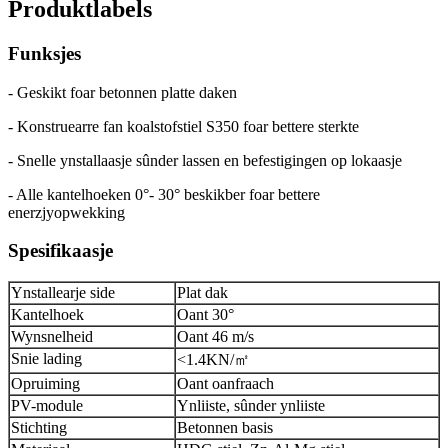
Produktlabels
Funksjes
- Geskikt foar betonnen platte daken
- Konstruearre fan koalstofstiel S350 foar bettere sterkte
- Snelle ynstallaasje sûnder lassen en befestigingen op lokaasje
- Alle kantelhoeken 0°- 30° beskikber foar bettere
enerzjyopwekking
Spesifikaasje
Ynstallearje side
Plat dak
Kantelhoek
Oant 30°
Wynsnelheid
Oant 46 m/s
Snie lading
<1.4KN/㎡
Opruiming
Oant oanfraach
PV-module
Ynliiste, sûnder ynliiste
Stichting
Betonnen basis