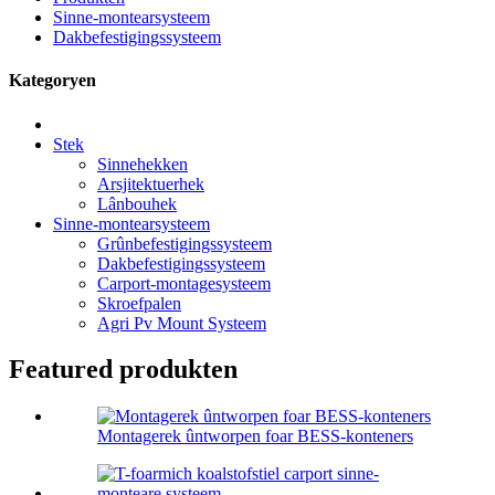
Sinne-montearsysteem
Dakbefestigingssysteem
Kategoryen
Stek
Sinnehekken
Arsjitektuerhek
Lânbouhek
Sinne-montearsysteem
Grûnbefestigingssysteem
Dakbefestigingssysteem
Carport-montagesysteem
Skroefpalen
Agri Pv Mount Systeem
Featured produkten
Montagerek ûntworpen foar BESS-konteners