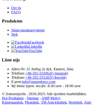
Oer ús
FAQ's
Produkten
Sinne-montearsysteem
Stek
Facebook
LinkedIn
YouTube
Lêste nijs
Adres:
Nr. 31 Anling 2e dyk, Xiamen, Sina.
Telefoan:
+86-592-5550626 (Japansk)
Telefoan:
+86-592-5552829 (Ingelsk)
E-post:
info@xmprofence.com
Wy binne iepen: mo-fre: 8:30 oere - 18:00 oere
© Auteursrjocht - 2010-2023: Alle rjochten foarbehâlden.
Hot Produkten
-
Sitemap
-
AMP Mobyl
Kippegaashek
,
Pleatshek
,
358 Anti-klimhek
,
Hertehek
,
Anti-