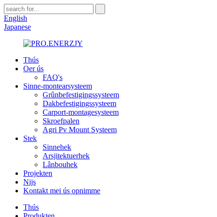
English
Japanese
Thús
Oer ús
FAQ's
Sinne-montearsysteem
Grûnbefestigingssysteem
Dakbefestigingssysteem
Carport-montagesysteem
Skroefpalen
Agri Pv Mount Systeem
Stek
Sinnehek
Arsjitektuerhek
Lânbouhek
Projekten
Nijs
Kontakt mei ús opnimme
Thús
Produkten