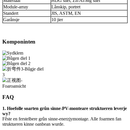
Materiaal
HDG stiel, Zn-Al-Mg stiel
Module-array
Lânskip, portret
Standert
JIS, ASTM, EN
Garânsje
10 jier
Komponinten
FAQ
1. Hoefolle soarten grûn sinne-PV-monteare struktueren leverje
wy?
Fêste en ferstelbere grûn sinne-enerzjymontage. Alle foarmen fan
struktueren kinne oanbean wurde.