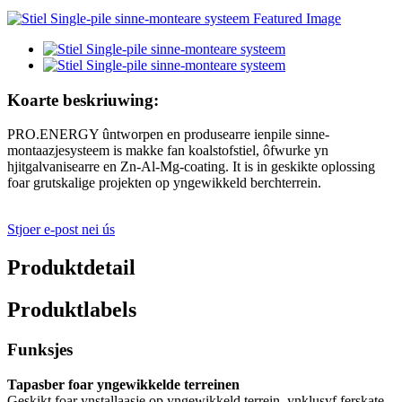
Koarte beskriuwing:
PRO.ENERGY ûntworpen en produsearre ienpile sinne-
montaazjesysteem is makke fan koalstofstiel, ôfwurke yn
hjitgalvanisearre en Zn-Al-Mg-coating. It is in geskikte oplossing
foar grutskalige projekten op yngewikkeld berchterrein.
Stjoer e-post nei ús
Produktdetail
Produktlabels
Funksjes
Tapasber foar yngewikkelde terreinen
Geskikt foar ynstallaasje op yngewikkeld terrein, ynklusyf ferskate