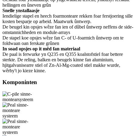
hellingen en ûneven grûn
Snelle ynstallaasje
Iendielige stapel en heech foarmonteare rekken foar ferstjoering sille
kosten besparje op arbeid. Maatwurk ûntwerp.
De beugel kin opsjes wêze fan ien of dûbel ûntwerp neffens de side-
omstannichheden en module-arrays
De stapel koe opsjes wêze fan C- of U-foarmich ûntwerp om te
foldwaan oan ferskate grûnen
In soad opsjes op it mêd fan materiaal
De paal is ferwurke yn Q235 en Q355 koalstofstiel foar bettere
sterkte. De reling, balken en beugels kinne fan aluminium,
hjitgalvanisearre stiel of Zn-Al-Mg-coated stiel makke wurde,
wêrby't jo kieze kinne.
Komponinten