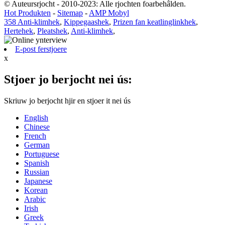
© Auteursrjocht - 2010-2023: Alle rjochten foarbehâlden.
Hot Produkten
-
Sitemap
-
AMP Mobyl
358 Anti-klimhek
,
Kippegaashek
,
Prizen fan keatlinglinkhek
,
Hertehek
,
Pleatshek
,
Anti-klimhek
,
E-post ferstjoere
x
Stjoer jo berjocht nei ús:
Skriuw jo berjocht hjir en stjoer it nei ús
English
Chinese
French
German
Portuguese
Spanish
Russian
Japanese
Korean
Arabic
Irish
Greek