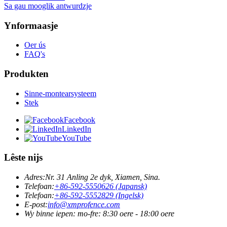
Sa gau mooglik antwurdzje
Ynformaasje
Oer ús
FAQ's
Produkten
Sinne-montearsysteem
Stek
Facebook
LinkedIn
YouTube
Lêste nijs
Adres:
Nr. 31 Anling 2e dyk, Xiamen, Sina.
Telefoan:
+86-592-5550626 (Japansk)
Telefoan:
+86-592-5552829 (Ingelsk)
E-post:
info@xmprofence.com
Wy binne iepen: mo-fre: 8:30 oere - 18:00 oere