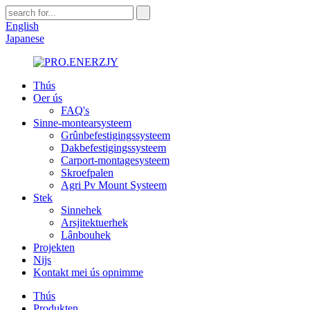
English
Japanese
Thús
Oer ús
FAQ's
Sinne-montearsysteem
Grûnbefestigingssysteem
Dakbefestigingssysteem
Carport-montagesysteem
Skroefpalen
Agri Pv Mount Systeem
Stek
Sinnehek
Arsjitektuerhek
Lânbouhek
Projekten
Nijs
Kontakt mei ús opnimme
Thús
Produkten