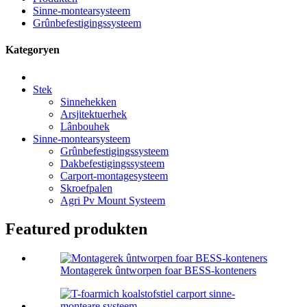
Sinne-montearsysteem
Grûnbefestigingssysteem
Kategoryen
Stek
Sinnehekken
Arsjitektuerhek
Lânbouhek
Sinne-montearsysteem
Grûnbefestigingssysteem
Dakbefestigingssysteem
Carport-montagesysteem
Skroefpalen
Agri Pv Mount Systeem
Featured produkten
Montagerek ûntworpen foar BESS-konteners