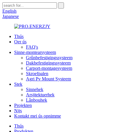
English
Japanese
Thús
Oer ús
FAQ's
Sinne-montearsysteem
Grûnbefestigingssysteem
Dakbefestigingssysteem
Carport-montagesysteem
Skroefpalen
Agri Pv Mount Systeem
Stek
Sinnehek
Arsjitektuerhek
Lânbouhek
Projekten
Nijs
Kontakt mei ús opnimme
Thús
Produkten