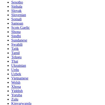
Sesotho
Sinhala
Slovak
Slovenian
Somali
Samoan
Scots Gaelic
Shona
Sindhi
Sundanese
Swahili
Tajik
Tamil
Telugu
Thai
Ukrainian
Urdu
Uzbek
Vietnamese
Welsh
Xhosa
Yiddish
Yoruba
Zulu
Kinyarwanda