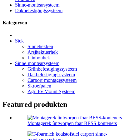
Sinne-montearsysteem
Dakbefestigingssysteem
Kategoryen
Stek
Sinnehekken
Arsjitektuerhek
Lânbouhek
Sinne-montearsysteem
Grûnbefestigingssysteem
Dakbefestigingssysteem
Carport-montagesysteem
Skroefpalen
Agri Pv Mount Systeem
Featured produkten
Montagerek ûntworpen foar BESS-konteners