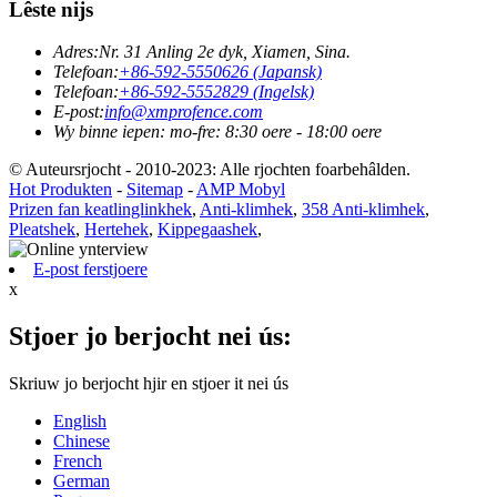
Lêste nijs
Adres:
Nr. 31 Anling 2e dyk, Xiamen, Sina.
Telefoan:
+86-592-5550626 (Japansk)
Telefoan:
+86-592-5552829 (Ingelsk)
E-post:
info@xmprofence.com
Wy binne iepen: mo-fre: 8:30 oere - 18:00 oere
© Auteursrjocht - 2010-2023: Alle rjochten foarbehâlden.
Hot Produkten
-
Sitemap
-
AMP Mobyl
Prizen fan keatlinglinkhek
,
Anti-klimhek
,
358 Anti-klimhek
,
Pleatshek
,
Hertehek
,
Kippegaashek
,
E-post ferstjoere
x
Stjoer jo berjocht nei ús:
Skriuw jo berjocht hjir en stjoer it nei ús
English
Chinese
French
German