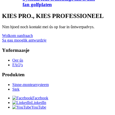
fan golfplaten
KIES PRO., KIES PROFESSIONEEL
Nim hjoed noch kontakt mei ús op foar in ûntwerpadvys.
Wolkom oanfraach
Sa gau mooglik antwurdzje
Ynformaasje
Oer ús
FAQ's
Produkten
Sinne-montearsysteem
Stek
Facebook
LinkedIn
YouTube