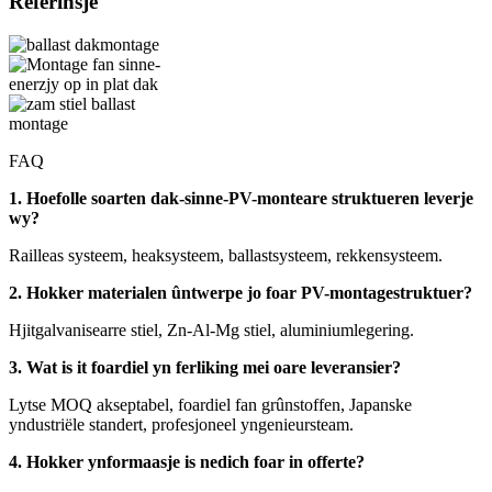
Referinsje
FAQ
1. Hoefolle soarten dak-sinne-PV-monteare struktueren leverje
wy?
Railleas systeem, heaksysteem, ballastsysteem, rekkensysteem.
2. Hokker materialen ûntwerpe jo foar PV-montagestruktuer?
Hjitgalvanisearre stiel, Zn-Al-Mg stiel, aluminiumlegering.
3. Wat is it foardiel yn ferliking mei oare leveransier?
Lytse MOQ akseptabel, foardiel fan grûnstoffen, Japanske
yndustriële standert, profesjoneel yngenieursteam.
4. Hokker ynformaasje is nedich foar in offerte?