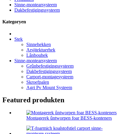
Sinne-montearsysteem
Dakbefestigingssysteem
Kategoryen
Stek
Sinnehekken
Arsjitektuerhek
Lânbouhek
Sinne-montearsysteem
Grûnbefestigingssysteem
Dakbefestigingssysteem
Carport-montagesysteem
Skroefpalen
Agri Pv Mount Systeem
Featured produkten
Montagerek ûntworpen foar BESS-konteners