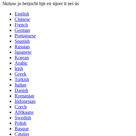
Skriuw jo berjocht hjir en stjoer it nei ús
English
Chinese
French
German
Portuguese
Spanish
Russian
Japanese
Korean
Arabic
Irish
Greek
Turkish
Italian
Danish
Romanian
Indonesian
Czech
Afrikaans
Swedish
Polish
Basque
Catalan