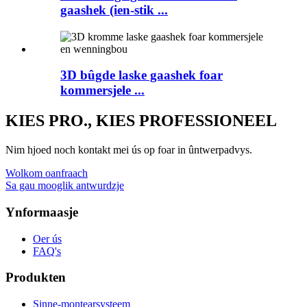
gaashek (ien-stik ...
3D bûgde laske gaashek foar
kommersjele ...
KIES PRO., KIES PROFESSIONEEL
Nim hjoed noch kontakt mei ús op foar in ûntwerpadvys.
Wolkom oanfraach
Sa gau mooglik antwurdzje
Ynformaasje
Oer ús
FAQ's
Produkten
Sinne-montearsysteem