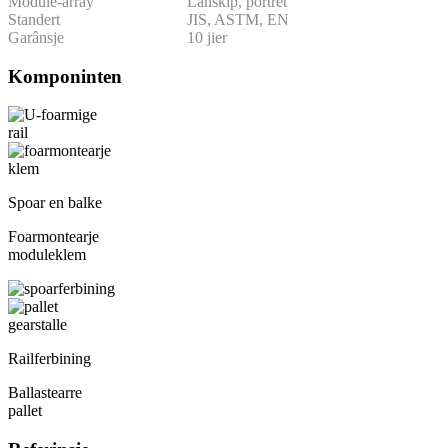
Module-array
Lânskip, portret
Standert
JIS, ASTM, EN
Garânsje
10 jier
Komponinten
Spoar en balke
Foarmontearje
moduleklem
Railferbining
Ballastearre
pallet