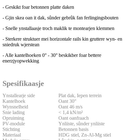
- Geskikt foar betonnen platte daken
- Gjin skea oan it dak, sûnder gebrûk fan ferlingingsbouten
- Snelle ynstallaasje troch maklik te montearjen klemmen
- Sterkere struktuer mei horizontale rails kin gruttere wyn- en
sniedruk wjerstean
- Alle kantelhoeken 0° - 30° beskikber foar bettere
enerzjyopwekking
Spesifikaasje
Ynstallearje side
Plat dak, Iepen terrein
Kantelhoek
Oant 30°
Wynsnelheid
Oant 46 m/s
Snie lading
< 1,4 kN/m²
Opruiming
Oant oanfraach
PV-module
Ynliiste, sûnder ynliiste
Stichting
Betonnen basis
Materiaal
HDG stiel, Zn-Al-Mg stiel