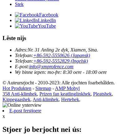
Stek
Facebook
LinkedIn
YouTube
Lêste nijs
Adres:
Nr. 31 Anling 2e dyk, Xiamen, Sina.
Telefoan:
+86-592-5550626 (Japansk)
Telefoan:
+86-592-5552829 (Ingelsk)
E-post:
info@xmprofence.com
Wy binne iepen: mo-fre: 8:30 oere - 18:00 oere
© Auteursrjocht - 2010-2023: Alle rjochten foarbehâlden.
Hot Produkten
-
Sitemap
-
AMP Mobyl
358 Anti-klimhek
,
Prizen fan keatlinglinkhek
,
Pleatshek
,
Kippegaashek
,
Anti-klimhek
,
Hertehek
,
E-post ferstjoere
x
Stjoer jo berjocht nei ús: