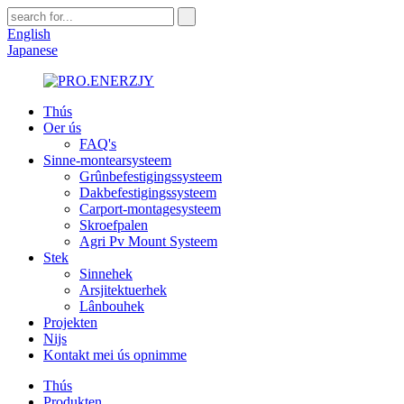
English
Japanese
Thús
Oer ús
FAQ's
Sinne-montearsysteem
Grûnbefestigingssysteem
Dakbefestigingssysteem
Carport-montagesysteem
Skroefpalen
Agri Pv Mount Systeem
Stek
Sinnehek
Arsjitektuerhek
Lânbouhek
Projekten
Nijs
Kontakt mei ús opnimme
Thús
Produkten