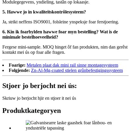
Modulegegevens, yndieling, tastân op lokaasje.
5. Hawwe jo in kwaliteitskontrôlesysteem?
Ja, strikt neffens ISO9001, folsleine ynspeksje foar ferstjoering.
6. Kin ik foarbylden hawwe foar myn bestelling? Wat is de
minimale bestelhoeveelheid?
Fergese mini-sample. MOQ hinget ôf fan produkten, nim dan gerêst
kontakt mei ús op foar alle fragen.
Foarige:
Metalen plaat dak mini rail sinne montagesysteem
Folgjende:
Zn-Al-Mg-coated stielen grûnbefestigingssysteem
Stjoer jo berjocht nei ús:
Skriuw jo berjocht hjir en stjoer it nei ús
Produktkategoryen