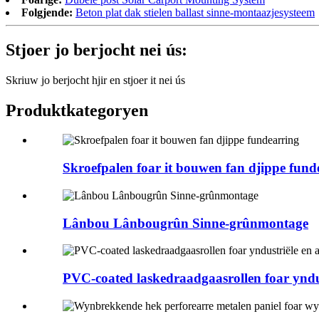
Folgjende:
Beton plat dak stielen ballast sinne-montaazjesysteem
Stjoer jo berjocht nei ús:
Skriuw jo berjocht hjir en stjoer it nei ús
Produktkategoryen
Skroefpalen foar it bouwen fan djippe fund
Lânbou Lânbougrûn Sinne-grûnmontage
PVC-coated laskedraadgaasrollen foar yndust