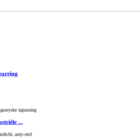
earring
riële ...