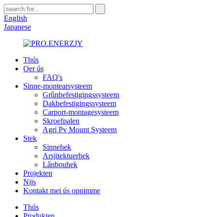
English
Japanese
Thús
Oer ús
FAQ's
Sinne-montearsysteem
Grûnbefestigingssysteem
Dakbefestigingssysteem
Carport-montagesysteem
Skroefpalen
Agri Pv Mount Systeem
Stek
Sinnehek
Arsjitektuerhek
Lânbouhek
Projekten
Nijs
Kontakt mei ús opnimme
Thús
Produkten