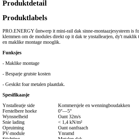
Produktdetail
Produktlabels
PRO.ENERGY ûntwerp it mini-rail dak sinne-montaazjesysteem is foar 
klemmen om de modules direkt op it dak te ynstallearjen, dy't maklik t
en maklike montage mooglik.
Funksjes
- Maklike montage
- Besparje grutste kosten
- Geskikt foar metalen plaatdak.
Spesifikaasje
Ynstallearje side
Kommersjele en wenningboudakken
Ferstelbere hoeke
0°—5°
Wynsnelheid
Oant 32m/s
Snie lading
< 1,4 kN/m²
Opruiming
Oant oanfraach
PV-module
Ynramd
Stichting
Metalen dak