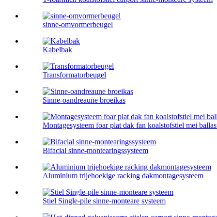
sinne-omvormerbeugel
Kabelbak
Transformatorbeugel
Sinne-oandreaune broeikas
Montagesysteem foar plat dak fan koalstofstiel mei ballas
Bifacial sinne-montearingssysteem
Aluminium trijehoekige racking dakmontagesysteem
Stiel Single-pile sinne-monteare systeem