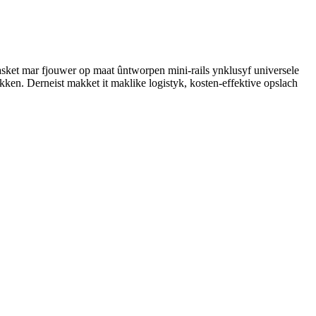
sket mar fjouwer op maat ûntworpen mini-rails ynklusyf universele
akken. Derneist makket it maklike logistyk, kosten-effektive opslach