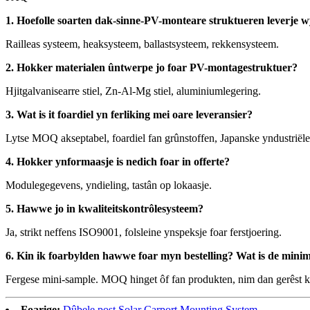
1. Hoefolle soarten dak-sinne-PV-monteare struktueren leverje 
Railleas systeem, heaksysteem, ballastsysteem, rekkensysteem.
2. Hokker materialen ûntwerpe jo foar PV-montagestruktuer?
Hjitgalvanisearre stiel, Zn-Al-Mg stiel, aluminiumlegering.
3. Wat is it foardiel yn ferliking mei oare leveransier?
Lytse MOQ akseptabel, foardiel fan grûnstoffen, Japanske yndustriële
4. Hokker ynformaasje is nedich foar in offerte?
Modulegegevens, yndieling, tastân op lokaasje.
5. Hawwe jo in kwaliteitskontrôlesysteem?
Ja, strikt neffens ISO9001, folsleine ynspeksje foar ferstjoering.
6. Kin ik foarbylden hawwe foar myn bestelling? Wat is de minim
Fergese mini-sample. MOQ hinget ôf fan produkten, nim dan gerêst kon
Foarige:
Dûbele post Solar Carport Mounting System