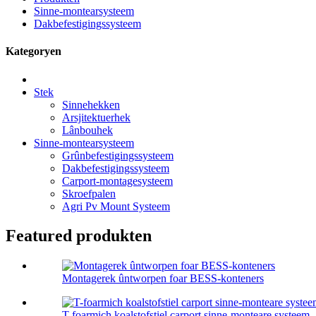
Sinne-montearsysteem
Dakbefestigingssysteem
Kategoryen
Stek
Sinnehekken
Arsjitektuerhek
Lânbouhek
Sinne-montearsysteem
Grûnbefestigingssysteem
Dakbefestigingssysteem
Carport-montagesysteem
Skroefpalen
Agri Pv Mount Systeem
Featured produkten
Montagerek ûntworpen foar BESS-konteners
T-foarmich koalstofstiel carport sinne-monteare systeem