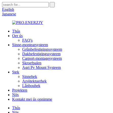
English
Japanese
Thús
Oer ús
FAQ's
Sinne-montearsysteem
Grûnbefestigingssysteem
Dakbefestigingssysteem
Carport-montagesysteem
Skroefpalen
Agri Pv Mount Systeem
Stek
Sinnehek
Arsjitektuerhek
Lânbouhek
Projekten
Nijs
Kontakt mei ús opnimme
Thús
Nijs