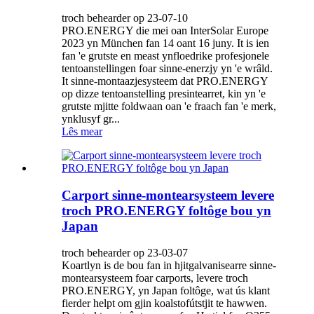
troch behearder op 23-07-10
PRO.ENERGY die mei oan InterSolar Europe
2023 yn München fan 14 oant 16 juny. It is ien
fan 'e grutste en meast ynfloedrike profesjonele
tentoanstellingen foar sinne-enerzjy yn 'e wrâld.
It sinne-montaazjesysteem dat PRO.ENERGY
op dizze tentoanstelling presintearret, kin yn 'e
grutste mjitte foldwaan oan 'e fraach fan 'e merk,
ynklusyf gr...
Lês mear
Carport sinne-montearsysteem levere
troch PRO.ENERGY foltôge bou yn
Japan
troch behearder op 23-03-07
Koartlyn is de bou fan in hjitgalvanisearre sinne-
montearsysteem foar carports, levere troch
PRO.ENERGY, yn Japan foltôge, wat ús klant
fierder helpt om gjin koalstofútstjit te hawwen.