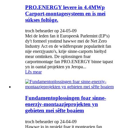
PRO.ENERGY levere in 4.4MWp
Carport-montagesysteem en is mei
súkses foltôge.
troch behearder op 24-05-09
Mei de leden fan it Europeesk Parlemint (EP's)
dy't formeel ynstimd hawwe mei de Net Zero
Industry Act en de wiidfersprate populariteit fan
nije enerzjyauto's, krije sinne-carports hieltyd
mear omtinken. De oplossingen foar
carportmontage fan PRO.ENERGY binne tapast
yn in oantal projekten yn Jeropa...
Lês mear
Fundamentoplossingen foar sinne-
enerzjy-montaazjeprojekten yn
gebieten mei sêfte boaiem
troch behearder op 24-04-09
Hawwe jo in projekt foar it montearjen fan