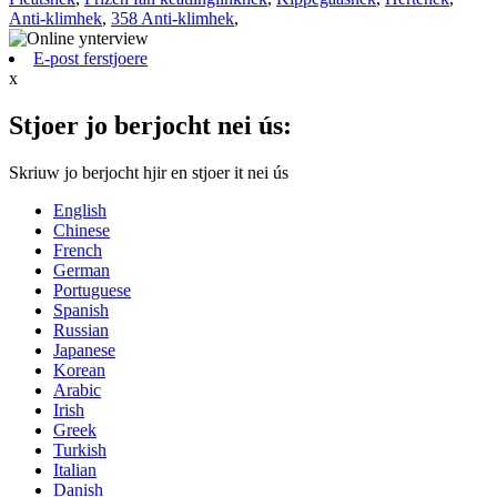
Anti-klimhek
,
358 Anti-klimhek
,
E-post ferstjoere
x
Stjoer jo berjocht nei ús:
Skriuw jo berjocht hjir en stjoer it nei ús
English
Chinese
French
German
Portuguese
Spanish
Russian
Japanese
Korean
Arabic
Irish
Greek
Turkish
Italian
Danish