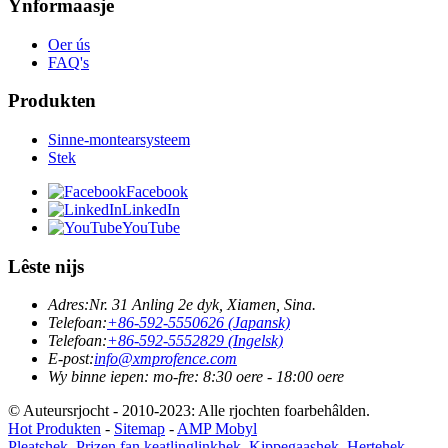
Ynformaasje
Oer ús
FAQ's
Produkten
Sinne-montearsysteem
Stek
Facebook
LinkedIn
YouTube
Lêste nijs
Adres:
Nr. 31 Anling 2e dyk, Xiamen, Sina.
Telefoan:
+86-592-5550626 (Japansk)
Telefoan:
+86-592-5552829 (Ingelsk)
E-post:
info@xmprofence.com
Wy binne iepen: mo-fre: 8:30 oere - 18:00 oere
© Auteursrjocht - 2010-2023: Alle rjochten foarbehâlden.
Hot Produkten
-
Sitemap
-
AMP Mobyl
Pleatshek
,
Prizen fan keatlinglinkhek
,
Kippegaashek
,
Hertehek
,