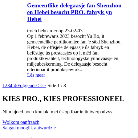
Gemeentlike delegaasje fan Shenzhou
en Hebei besocht PRO.-fabryk yn
Hebei
troch behearder op 23-02-03
Op 1 febrewaris 2023 besocht Yu Bo, it
gemeentelike partijkomitee fan 'e stêd Shenzhou,
Hebei, de offisjele delegaasje ús fabryk en
befêstige ús prestaasjes op it mêd fan
produktkwaliteit, technologyske ynnovaasje en
miljeubeskerming. De delegaasje besocht
efterinoar it produksjewurk...
Lês mear
1
2
3
4
5
6
Folgjende >
>>
Side 1 / 8
KIES PRO., KIES PROFESSIONEEL
Nim hjoed noch kontakt mei ús op foar in ûntwerpadvys.
Wolkom oanfraach
Sa gau mooglik antwurdzje