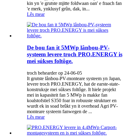
kin yn 'e grutste mjitte foldwaan oan' e fraach fan
'e merk, ynklusyf grûn, dak, in...
Lês mear
De bou fan it 5MWp lânbou-PV-
systeem levere troch PRO.ENERGY is
mei súkses foltôge.
troch behearder op 24-06-05
It grutste lânbou-PV-monteare systeem yn Japan,
levere troch PRO.ENERGY, hat de earste-state-
konstruksje mei súkses foltôge. It hiele projekt
mei in kapasiteit fan 5 MWp is makke fan
koalstofstiel S350 foar in robuuste struktuer en
wurdt ek in soad brûkt yn it overhead Agri PV-
monteare systeem fanwegen de ...
Lês mear