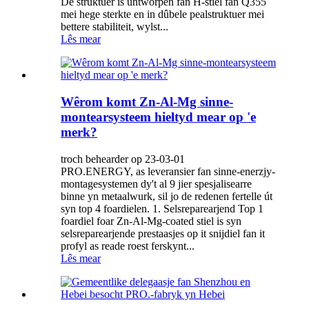
De struktuer is ûntworpen fan H-stiel fan Q355
mei hege sterkte en in dûbele pealstruktuer mei
bettere stabiliteit, wylst...
Lês mear
Wêrom komt Zn-Al-Mg sinne-
montearsysteem hieltyd mear op 'e
merk?
troch behearder op 23-03-01
PRO.ENERGY, as leveransier fan sinne-enerzjy-
montagesystemen dy't al 9 jier spesjalisearre
binne yn metaalwurk, sil jo de redenen fertelle út
syn top 4 foardielen. 1. Selsreparearjend Top 1
foardiel foar Zn-Al-Mg-coated stiel is syn
selsreparearjende prestaasjes op it snijdiel fan it
profyl as reade roest ferskynt...
Lês mear