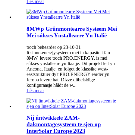
Lês mear
8MWp Grûnmontearre Systeem Mei
Mei súkses Ynstallearre Yn Italië
troch behearder op 23-10-31
It sinne-enerzjysysteem mei in kapasiteit fan
8MW, levere troch PRO.ENERGY, is mei
súkses ynstalleare yn Itaalje. Dit projekt leit yn
Ancona, Itaalje, en folget de klassike west-
eaststruktuer dy't PRO.ENERGY earder yn
Jeropa levere hat. Dizze dûbelsidige
konfiguraasje hâldt de w...
Lês mear
Nij ûntwikkele ZAM-
dakmontagesysteem te sjen op
InterSolar Europe 2023