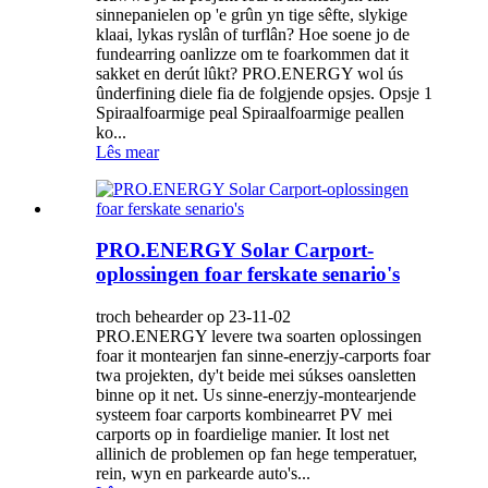
sinnepanielen op 'e grûn yn tige sêfte, slykige
klaai, lykas ryslân of turflân? Hoe soene jo de
fundearring oanlizze om te foarkommen dat it
sakket en derút lûkt? PRO.ENERGY wol ús
ûnderfining diele fia de folgjende opsjes. Opsje 1
Spiraalfoarmige peal Spiraalfoarmige peallen
ko...
Lês mear
PRO.ENERGY Solar Carport-
oplossingen foar ferskate senario's
troch behearder op 23-11-02
PRO.ENERGY levere twa soarten oplossingen
foar it montearjen fan sinne-enerzjy-carports foar
twa projekten, dy't beide mei súkses oansletten
binne op it net. Us sinne-enerzjy-montearjende
systeem foar carports kombinearret PV mei
carports op in foardielige manier. It lost net
allinich de problemen op fan hege temperatuer,
rein, wyn en parkearde auto's...