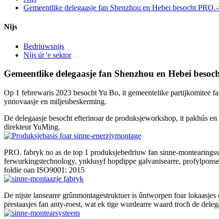
Gemeentlike delegaasje fan Shenzhou en Hebei besocht PRO.-
Nijs
Bedriuwsnijs
Nijs út 'e sektor
Gemeentlike delegaasje fan Shenzhou en Hebei besoc
Op 1 febrewaris 2023 besocht Yu Bo, it gemeentelike partijkomitee fan
ynnovaasje en miljeubeskerming.
De delegaasje besocht efterinoar de produksjeworkshop, it pakhús en 
direkteur YuMing.
PRO. fabryk no as de top 1 produksjebedriuw fan sinne-montearings
ferwurkingstechnology, ynklusyf hopdippe galvanisearre, profylponsen 
foldie oan ISO9001: 2015
De nijste lansearre grûnmontagestruktuer is ûntworpen foar lokaasjes
prestaasjes fan anty-roest, wat ek tige wurdearre waard troch de deleg