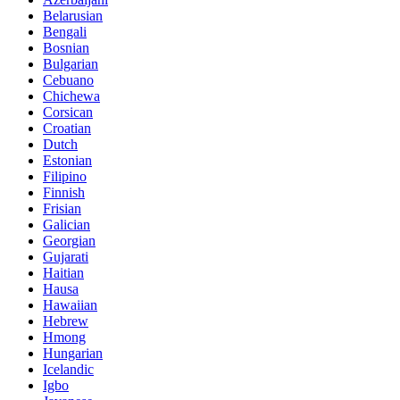
Belarusian
Bengali
Bosnian
Bulgarian
Cebuano
Chichewa
Corsican
Croatian
Dutch
Estonian
Filipino
Finnish
Frisian
Galician
Georgian
Gujarati
Haitian
Hausa
Hawaiian
Hebrew
Hmong
Hungarian
Icelandic
Igbo