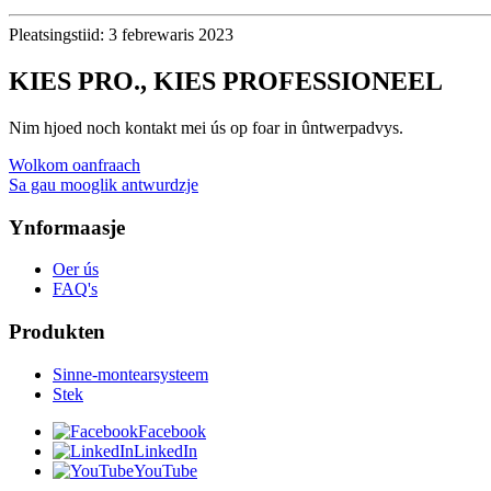
Pleatsingstiid: 3 febrewaris 2023
KIES PRO., KIES PROFESSIONEEL
Nim hjoed noch kontakt mei ús op foar in ûntwerpadvys.
Wolkom oanfraach
Sa gau mooglik antwurdzje
Ynformaasje
Oer ús
FAQ's
Produkten
Sinne-montearsysteem
Stek
Facebook
LinkedIn
YouTube