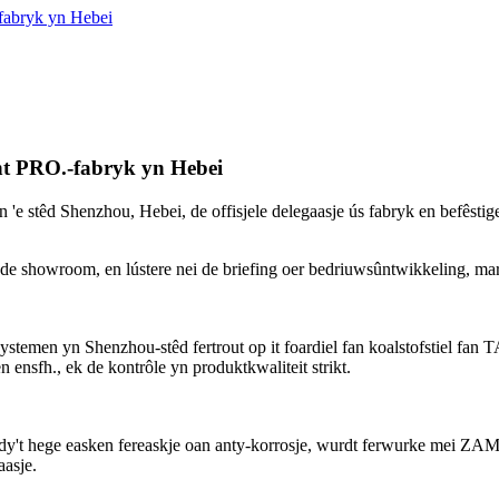
fabryk yn Hebei
ht PRO.-fabryk yn Hebei
 'e stêd Shenzhou, Hebei, de offisjele delegaasje ús fabryk en befêstig
de showroom, en lústere nei de briefing oer bedriuwsûntwikkeling, mark
systemen yn Shenzhou-stêd fertrout op it foardiel fan koalstofstiel 
ensfh., ek de kontrôle yn produktkwaliteit strikt.
 dy't hege easken fereaskje oan anty-korrosje, wurdt ferwurke mei ZAM-
aasje.