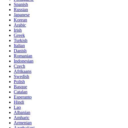
Spanish
Russian
Japanese
Korean
Arabic
Irish
Greek
Turkish
Italian
Danish
Romanian
Indonesian
Czech
Afrikaans
Swedish
Polish
Basque
Catalan
Esperanto
Hindi
Lao
Albanian
Amharic
Armenian
Azerbaijani