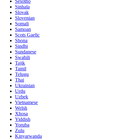
Sesotho
Sinhala
Slovak
Slovenian
Somali
Samoan
Scots Gaelic
Shona
Sindhi
Sundanese
Swahili
Tajik
Tamil
Telugu
Thai
Ukrainian
Urdu
Uzbek
Vietnamese
Welsh
Xhosa
Yiddish
Yoruba
Zulu
Kinyarwanda