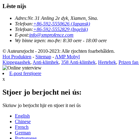
Lêste nijs
Adres:
Nr. 31 Anling 2e dyk, Xiamen, Sina.
Telefoan:
+86-592-5550626 (Japansk)
Telefoan:
+86-592-5552829 (Ingelsk)
E-post:
info@xmprofence.com
Wy binne iepen: mo-fre: 8:30 oere - 18:00 oere
© Auteursrjocht - 2010-2023: Alle rjochten foarbehâlden.
Hot Produkten
-
Sitemap
-
AMP Mobyl
Kippegaashek
,
Anti-klimhek
,
358 Anti-klimhek
,
Hertehek
,
Prizen fan
E-post ferstjoere
x
Stjoer jo berjocht nei ús:
Skriuw jo berjocht hjir en stjoer it nei ús
English
Chinese
French
German
Portuguese