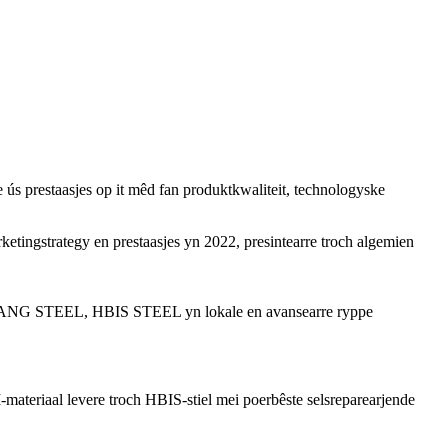
e ús prestaasjes op it mêd fan produktkwaliteit, technologyske
etingstrategy en prestaasjes yn 2022, presintearre troch algemien
fan TANG STEEL, HBIS STEEL yn lokale en avansearre ryppe
materiaal levere troch HBIS-stiel mei poerbêste selsreparearjende