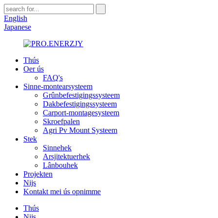
English
Japanese
Thús
Oer ús
FAQ's
Sinne-montearsysteem
Grûnbefestigingssysteem
Dakbefestigingssysteem
Carport-montagesysteem
Skroefpalen
Agri Pv Mount Systeem
Stek
Sinnehek
Arsjitektuerhek
Lânbouhek
Projekten
Nijs
Kontakt mei ús opnimme
Thús
Nijs