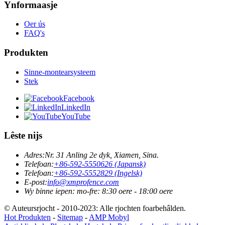
Ynformaasje
Oer ús
FAQ's
Produkten
Sinne-montearsysteem
Stek
Facebook
LinkedIn
YouTube
Lêste nijs
Adres:
Nr. 31 Anling 2e dyk, Xiamen, Sina.
Telefoan:
+86-592-5550626 (Japansk)
Telefoan:
+86-592-5552829 (Ingelsk)
E-post:
info@xmprofence.com
Wy binne iepen: mo-fre: 8:30 oere - 18:00 oere
© Auteursrjocht - 2010-2023: Alle rjochten foarbehâlden.
Hot Produkten
-
Sitemap
-
AMP Mobyl