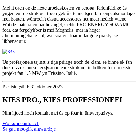
Mei it each op de hege arbeidskosten yn Jeropa, ferienfâldige ús
yngenieur de struktuer troch gebrûk te meitsjen fan ienpaalsmontage
mei bouten, wêrtroch't ekstra accessoires net mear nedich wiene.
Wat de materialen oanbelanget, stelde PRO.ENERGY SOZAMC
foar, dat fergelykber is mei Megnelis, mar in heger
aluminiumgehalte hat, wat soarget foar in langere praktyske
libbensduur.
Us profesjonele tsjinst is tige priizge troch de klant, se binne ek fan
doel dizze sinne-enerzjy-monteare struktuer te brûken foar in ekstra
projekt fan 1,5 MW yn Trissino, Italië.
Pleatsingstiid: 31 oktober 2023
KIES PRO., KIES PROFESSIONEEL
Nim hjoed noch kontakt mei ús op foar in ûntwerpadvys.
Wolkom oanfraach
Sa gau mooglik antwurdzje