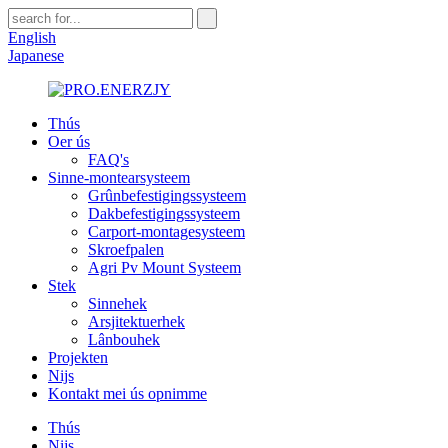
English
Japanese
Thús
Oer ús
FAQ's
Sinne-montearsysteem
Grûnbefestigingssysteem
Dakbefestigingssysteem
Carport-montagesysteem
Skroefpalen
Agri Pv Mount Systeem
Stek
Sinnehek
Arsjitektuerhek
Lânbouhek
Projekten
Nijs
Kontakt mei ús opnimme
Thús
Nijs