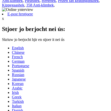
Anti-klimhek
,
Pleatshek
,
Hertehek
,
Prizen fan keatlinglinkhek
,
Kippegaashek
,
358 Anti-klimhek
,
E-post ferstjoere
x
Stjoer jo berjocht nei ús:
Skriuw jo berjocht hjir en stjoer it nei ús
English
Chinese
French
German
Portuguese
Spanish
Russian
Japanese
Korean
Arabic
Irish
Greek
Turkish
Italian
Danish