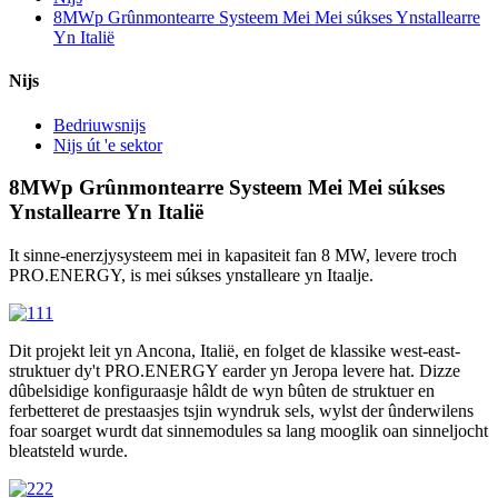
8MWp Grûnmontearre Systeem Mei Mei súkses Ynstallearre
Yn Italië
Nijs
Bedriuwsnijs
Nijs út 'e sektor
8MWp Grûnmontearre Systeem Mei Mei súkses
Ynstallearre Yn Italië
It sinne-enerzjysysteem mei in kapasiteit fan 8 MW, levere troch
PRO.ENERGY, is mei súkses ynstalleare yn Itaalje.
Dit projekt leit yn Ancona, Italië, en folget de klassike west-east-
struktuer dy't PRO.ENERGY earder yn Jeropa levere hat. Dizze
dûbelsidige konfiguraasje hâldt de wyn bûten de struktuer en
ferbetteret de prestaasjes tsjin wyndruk sels, wylst der ûnderwilens
foar soarget wurdt dat sinnemodules sa lang mooglik oan sinneljocht
bleatsteld wurde.