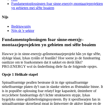
Fundamentoplossingen foar sinne-enerzjy-montaazjeprojekten
yn gebieten mei sêfte boaiem
Nijs
Bedriuwsnijs
Nijs út 'e sektor
Fundamentoplossingen foar sinne-enerzjy-
montaazjeprojekten yn gebieten mei sêfte boaiem
Hawwe jo in sinne-enerzjy-grûnmontaazjeprojekt hân yn tige sêfte,
slykige klaai, lykas ryslân of feanlân? Hoe soene jo de fundearring
oanlizze om te foarkommen dat it sakket en derút lûkt?
PRO.ENERGY wol ús ûnderfining diele fia de folgjende opsjes.
Opsje 1 Helikale stapel
Spiraalfoarmige peallen besteane út in rige spiraalfoarmige
sirkelfoarmige platen dy't oan in slanke stielen as fêstmakke binne. It
is in populêre oplossing foar relatyf lege kapasiteit, útnimbere of
recyclebere fundearrings dy't lichte struktueren stypje, lykas
bygelyks sinne-grûnbefestigingssysteem. By it spesifisearjen fan in
spiraalfoarmige skroefpeal moat in ûntwerper de aktive lingte en de