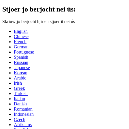
Stjoer jo berjocht nei ús:
Skriuw jo berjocht hjir en stjoer it nei ús
English
Chinese
French
German
Portuguese
Spanish
Russian
Japanese
Korean
Arabic
Irish
Greek
Turkish
Italian
Danish
Romanian
Indonesian
Czech
Afrikaans