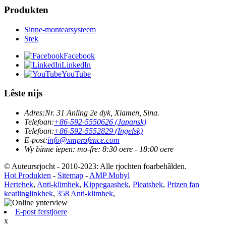
Produkten
Sinne-montearsysteem
Stek
Facebook
LinkedIn
YouTube
Lêste nijs
Adres:
Nr. 31 Anling 2e dyk, Xiamen, Sina.
Telefoan:
+86-592-5550626 (Japansk)
Telefoan:
+86-592-5552829 (Ingelsk)
E-post:
info@xmprofence.com
Wy binne iepen: mo-fre: 8:30 oere - 18:00 oere
© Auteursrjocht - 2010-2023: Alle rjochten foarbehâlden.
Hot Produkten
-
Sitemap
-
AMP Mobyl
Hertehek
,
Anti-klimhek
,
Kippegaashek
,
Pleatshek
,
Prizen fan
keatlinglinkhek
,
358 Anti-klimhek
,
E-post ferstjoere
x