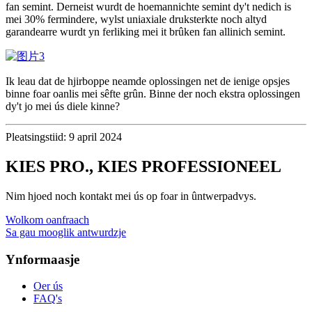
fan semint. Derneist wurdt de hoemannichte semint dy't nedich is
mei 30% fermindere, wylst uniaxiale druksterkte noch altyd
garandearre wurdt yn ferliking mei it brûken fan allinich semint.
Ik leau dat de hjirboppe neamde oplossingen net de ienige opsjes
binne foar oanlis mei sêfte grûn. Binne der noch ekstra oplossingen
dy't jo mei ús diele kinne?
Pleatsingstiid: 9 april 2024
KIES PRO., KIES PROFESSIONEEL
Nim hjoed noch kontakt mei ús op foar in ûntwerpadvys.
Wolkom oanfraach
Sa gau mooglik antwurdzje
Ynformaasje
Oer ús
FAQ's