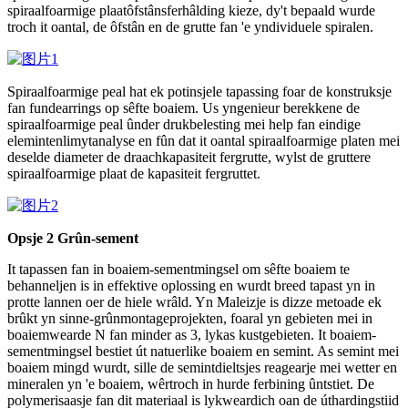
spiraalfoarmige plaatôfstânsferhâlding kieze, dy't bepaald wurde
troch it oantal, de ôfstân en de grutte fan 'e yndividuele spiralen.
Spiraalfoarmige peal hat ek potinsjele tapassing foar de konstruksje
fan fundearrings op sêfte boaiem. Us yngenieur berekkene de
spiraalfoarmige peal ûnder drukbelesting mei help fan eindige
elemintenlimytanalyse en fûn dat it oantal spiraalfoarmige platen mei
deselde diameter de draachkapasiteit fergrutte, wylst de gruttere
spiraalfoarmige plaat de kapasiteit fergruttet.
Opsje 2 Grûn-sement
It tapassen fan in boaiem-sementmingsel om sêfte boaiem te
behanneljen is in effektive oplossing en wurdt breed tapast yn in
protte lannen oer de hiele wrâld. Yn Maleizje is dizze metoade ek
brûkt yn sinne-grûnmontageprojekten, foaral yn gebieten mei in
boaiemwearde N fan minder as 3, lykas kustgebieten. It boaiem-
sementmingsel bestiet út natuerlike boaiem en semint. As semint mei
boaiem mingd wurdt, sille de semintdieltsjes reagearje mei wetter en
mineralen yn 'e boaiem, wêrtroch in hurde ferbining ûntstiet. De
polymerisaasje fan dit materiaal is lykweardich oan de úthardingstiid