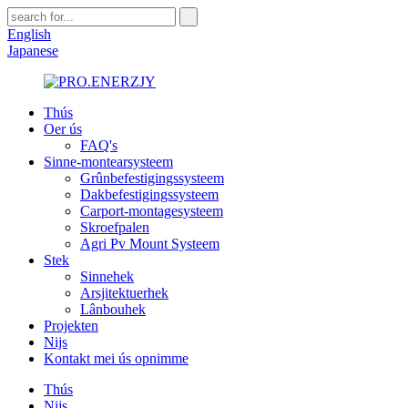
English
Japanese
Thús
Oer ús
FAQ's
Sinne-montearsysteem
Grûnbefestigingssysteem
Dakbefestigingssysteem
Carport-montagesysteem
Skroefpalen
Agri Pv Mount Systeem
Stek
Sinnehek
Arsjitektuerhek
Lânbouhek
Projekten
Nijs
Kontakt mei ús opnimme
Thús
Nijs