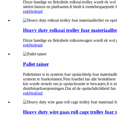
Dizze handige en fleksibele rolkoai-trolley wurdt ek wol r
stielen buizen en platfoarms.It biedt it romtebesparjende f
enkête
detail
Heavy duty rolkoai trolley foar materiaalfer
Dizze handige en fleksibele rolkooiwagen wurdt ek wol pak
enkête
detail
Pallet tainer
Pallettainer is in systeem foar opslachhelp foar materiaalh
systeem te foarkommen.Nim foardiel fan alle beskikbere r
kin wurde nestele om jo opslachromte te bewarjen.It is i
distribúsjefoarsjenningen.Dat sil de opslachdichtheid fan 
enkête
detail
Heavy duty wire gaas roll cage trolley foar m