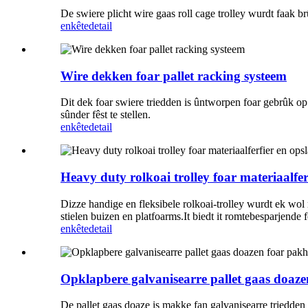
De swiere plicht wire gaas roll cage trolley wurdt faak b
enkête
detail
Wire dekken foar pallet racking systeem
Dit dek foar swiere triedden is ûntworpen foar gebrûk op y
sûnder fêst te stellen.
enkête
detail
Heavy duty rolkoai trolley foar materiaalfer
Dizze handige en fleksibele rolkoai-trolley wurdt ek wol r
stielen buizen en platfoarms.It biedt it romtebesparjende f
enkête
detail
Opklapbere galvanisearre pallet gaas doaze
De pallet gaas doaze is makke fan galvanisearre triedden