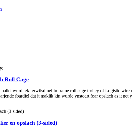
sh Roll Cage
allet wurdt ek ferwiisd nei In frame roll cage trolley of Logistic wire mes
rjende foardiel dat it maklik kin wurde ynstoart foar opslach as it net y
fier en opslach (3-sided)