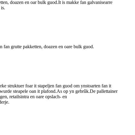
ketten, doazen en oar bulk guod.It is makke fan galvanisearre
is.
en fan grutte pakketten, doazen en oare bulk guod.
rke struktuer foar it stapeljen fan guod om ynstoarten fan it
 wurde steapele oan it plafond.As op yn gebrûk.De pallettainer
n, retailsintra en oare opslach- en
derje.