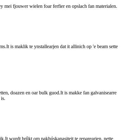
ey mei fjouwer wielen foar ferfier en opslach fan materialen.
It is maklik te ynstallearjen dat it allinich op 'e beam sette
ketten, doazen en oar bulk guod.It is makke fan galvanisearre
is.
.It wurdt brûkt om pakhúskapasiteit te reparearjen, nette