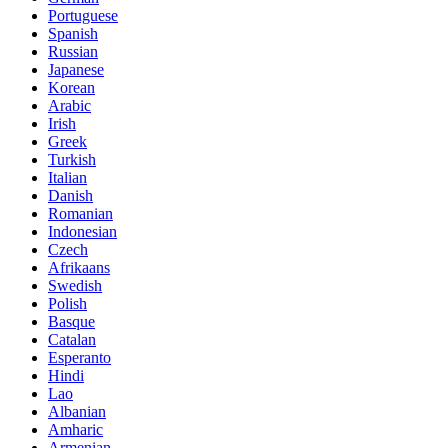
Portuguese
Spanish
Russian
Japanese
Korean
Arabic
Irish
Greek
Turkish
Italian
Danish
Romanian
Indonesian
Czech
Afrikaans
Swedish
Polish
Basque
Catalan
Esperanto
Hindi
Lao
Albanian
Amharic
Armenian