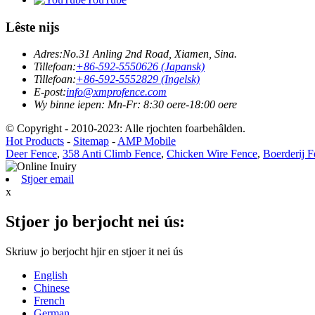
Lêste nijs
Adres:
No.31 Anling 2nd Road, Xiamen, Sina.
Tillefoan:
+86-592-5550626 (Japansk)
Tillefoan:
+86-592-5552829 (Ingelsk)
E-post:
info@xmprofence.com
Wy binne iepen: Mn-Fr: 8:30 oere-18:00 oere
© Copyright - 2010-2023: Alle rjochten foarbehâlden.
Hot Products
-
Sitemap
-
AMP Mobile
Deer Fence
,
358 Anti Climb Fence
,
Chicken Wire Fence
,
Boerderij 
Stjoer email
x
Stjoer jo berjocht nei ús:
Skriuw jo berjocht hjir en stjoer it nei ús
English
Chinese
French
German