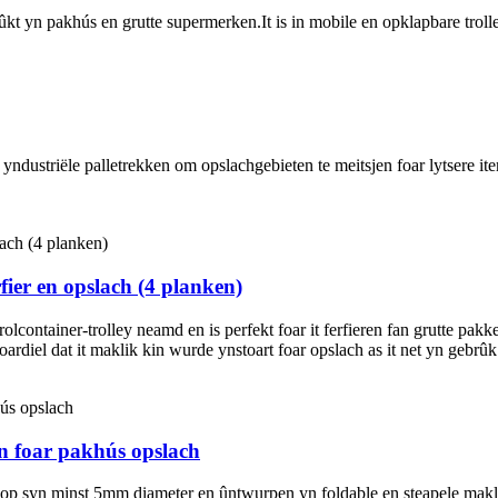
rûkt yn pakhús en grutte supermerken.It is in mobile en opklapbare troll
ndustriële palletrekken om opslachgebieten te meitsjen foar lytsere items.
fier en opslach (4 planken)
olcontainer-trolley neamd en is perfekt foar it ferfieren fan grutte pak
oardiel dat it maklik kin wurde ynstoart foar opslach as it net yn gebrûk 
n foar pakhús opslach
 op syn minst 5mm diameter en ûntwurpen yn foldable en steapele maklik