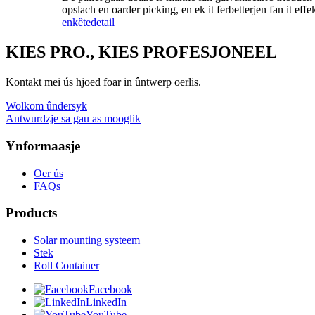
opslach en oarder picking, en ek it ferbetterjen fan it ef
enkête
detail
KIES PRO., KIES PROFESJONEEL
Kontakt mei ús hjoed foar in ûntwerp oerlis.
Wolkom ûndersyk
Antwurdzje sa gau as mooglik
Ynformaasje
Oer ús
FAQs
Products
Solar mounting systeem
Stek
Roll Container
Facebook
LinkedIn
YouTube