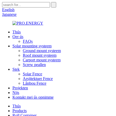
English
Japanese
Thús
Oer ús
FAQs
Solar mounting systeem
Ground mount systeem
Roof mount systeem
Carport mount systeem
Screw peallen
Stek
Solar Fence
Arsjitektuer Fence
Lânbou Fence
Projekten
Nijs
Kontakt mei ús opnimme
Thús
Products
Roll Container