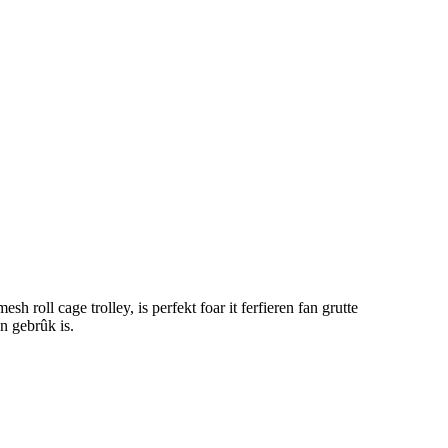
h roll cage trolley, is perfekt foar it ferfieren fan grutte
n gebrûk is.