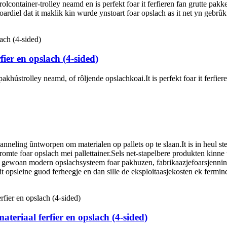
olcontainer-trolley neamd en is perfekt foar it ferfieren fan grutte pak
oardiel dat it maklik kin wurde ynstoart foar opslach as it net yn gebrûk 
fier en opslach (4-sided)
hústrolley neamd, of rôljende opslachkoai.It is perfekt foar it ferfier
anneling ûntworpen om materialen op pallets op te slaan.It is in heul ste
omte foar opslach mei pallettainer.Sels net-stapelbere produkten kinne
n gewoan modern opslachsysteem foar pakhuzen, fabrikaazjefoarsjenninge
it opsleine guod ferheegje en dan sille de eksploitaasjekosten ek fermin
ateriaal ferfier en opslach (4-sided)